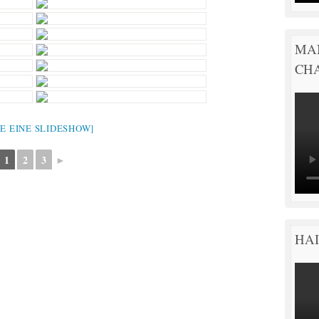
MA
CH
GE EINE SLIDESHOW]
1
2
3
►
HAI