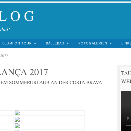
 L O G
thal!
BLUMI ON TOUR
BÄLLEBAD
FOTOGALERIEN
LINK
 2017
ANÇA 2017
TA
WEI
EREM SOMMERURLAUB AN DER COSTA BRAVA