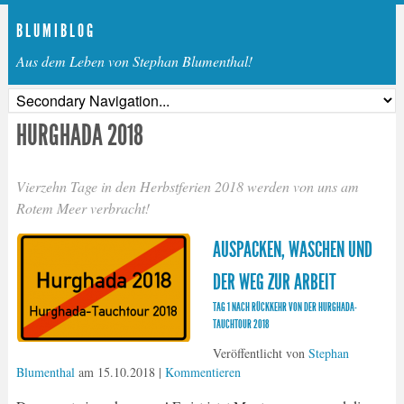
B L U M I B L O G
Aus dem Leben von Stephan Blumenthal!
HURGHADA 2018
Vierzehn Tage in den Herbstferien 2018 werden von uns am
Rotem Meer verbracht!
AUSPACKEN, WASCHEN UND
DER WEG ZUR ARBEIT
TAG 1 NACH RÜCKKEHR VON DER HURGHADA-
TAUCHTOUR 2018
Veröffentlicht von
Stephan
Blumenthal
am
15.10.2018
|
Kommentieren