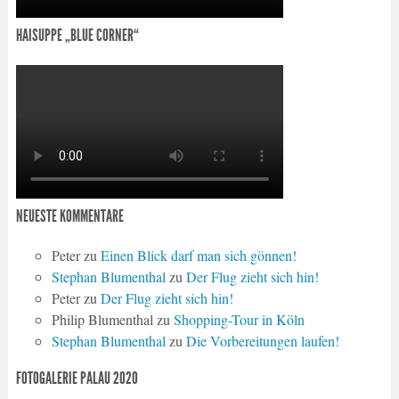
HAISUPPE „BLUE CORNER“
NEUESTE KOMMENTARE
Peter
zu
Einen Blick darf man sich gönnen!
Stephan Blumenthal
zu
Der Flug zieht sich hin!
Peter
zu
Der Flug zieht sich hin!
Philip Blumenthal
zu
Shopping-Tour in Köln
Stephan Blumenthal
zu
Die Vorbereitungen laufen!
FOTOGALERIE PALAU 2020