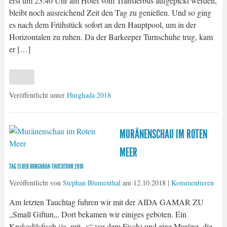
erst um 23:40 Uhr am Hotel vom Transferbus aufgepickt werden,
bleibt noch ausreichend Zeit den Tag zu genießen. Und so ging
es nach dem Frühstück sofort an den Hauptpool, um in der
Horizontalen zu ruhen. Da der Barkeeper Turnschuhe trug, kam
er […]
Veröffentlicht unter
Hurghada 2018
MURÄNENSCHAU IM ROTEN
MEER
TAG 13 DER HURGHADA-TAUCHTOUR 2018
Veröffentlicht von
Stephan Blumenthal
am
12.10.2018
|
Kommentieren
Am letzten Tauchtag fuhren wir mit der AIDA GAMAR ZU
„Small Giftun„. Dort bekamen wir einiges geboten. Ein
Krokodilsfisch (ja, mit „s“ vor dem Fisch) und eine Muräne, die