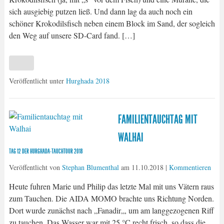
sich ausgiebig putzen ließ. Und dann lag da auch noch ein
schöner Krokodilsfisch neben einem Block im Sand, der sogleich
den Weg auf unsere SD-Card fand. […]
Veröffentlicht unter
Hurghada 2018
FAMILIENTAUCHTAG MIT
WALHAI
TAG 12 DER HURGHADA-TAUCHTOUR 2018
Veröffentlicht von
Stephan Blumenthal
am
11.10.2018
|
Kommentieren
Heute fuhren Marie und Philip das letzte Mal mit uns Vätern raus
zum Tauchen. Die AIDA MOMO brachte uns Richtung Norden.
Dort wurde zunächst nach „Fanadir„, um am langgezogenen Riff
zu tauchen. Das Wasser war mit 25 °C recht frisch, so dass die