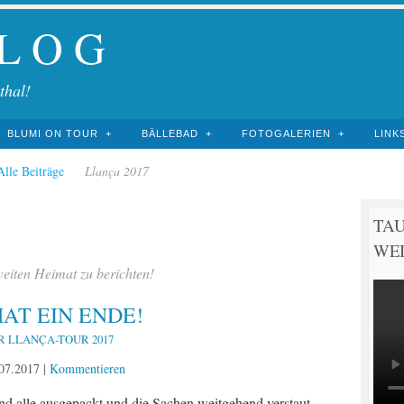
 L O G
thal!
BLUMI ON TOUR
BÄLLEBAD
FOTOGALERIEN
LINK
Alle Beiträge
Llança 2017
TA
WEI
weiten Heimat zu berichten!
AT EIN ENDE!
R LLANÇA-TOUR 2017
07.2017
|
Kommentieren
nd alle ausgepackt und die Sachen weitgehend verstaut.