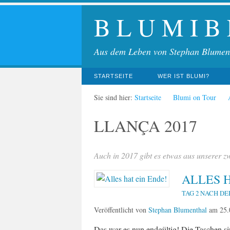
B L U M I B
Aus dem Leben von Stephan Blumen
STARTSEITE
WER IST BLUMI?
Sie sind hier:
Startseite
Blumi on Tour
LLANÇA 2017
Auch in 2017 gibt es etwas aus unserer z
ALLES H
TAG 2 NACH DE
Veröffentlicht von
Stephan Blumenthal
am
25.
Das war es nun endgültig! Die Taschen si