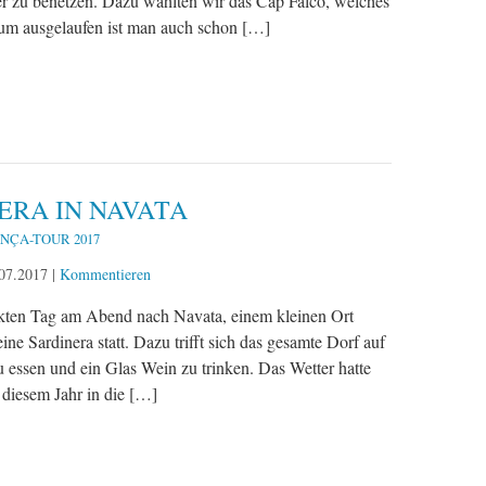
r zu benetzen. Dazu wählten wir das Cap Falco, welches
um ausgelaufen ist man auch schon […]
ERA IN NAVATA
ANÇA-TOUR 2017
07.2017
|
Kommentieren
kten Tag am Abend nach Navata, einem kleinen Ort
ine Sardinera statt. Dazu trifft sich das gesamte Dorf auf
essen und ein Glas Wein zu trinken. Das Wetter hatte
 diesem Jahr in die […]