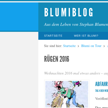
B L U M I B L O G
Aus dem Leben von Stephan Blumen
STARTSEITE
WER IST BLUMI?
Sie sind hier:
Startseite
Blumi on Tour
RÜGEN 2016
Weihnachten 2016 mal etwas anders – auf
ABFAHR
TAG 4 DER WE
Veröffent
Das mus