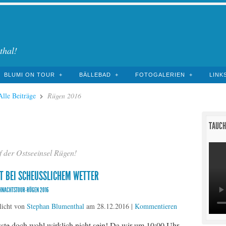
thal!
BLUMI ON TOUR
BÄLLEBAD
FOTOGALERIEN
LINK
Alle Beiträge
Rügen 2016
TAUCH
 der Ostseeinsel Rügen!
T BEI SCHEUSSLICHEM WETTER
IHNACHTSTOUR-RÜGEN 2016
licht von
Stephan Blumenthal
am
28.12.2016
|
Kommentieren
ste doch wohl wirklich nicht sein! Da wir um 10:00 Uhr