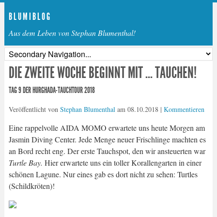
B L U M I B L O G
Aus dem Leben von Stephan Blumenthal!
DIE ZWEITE WOCHE BEGINNT MIT … TAUCHEN!
TAG 9 DER HURGHADA-TAUCHTOUR 2018
Veröffentlicht von
Stephan Blumenthal
am
08.10.2018
|
Kommentieren
Eine rappelvolle AIDA MOMO erwartete uns heute Morgen am
Jasmin Diving Center. Jede Menge neuer Frischlinge machten es
an Bord recht eng. Der erste Tauchspot, den wir ansteuerten war
Turtle Bay.
Hier erwartete uns ein toller Korallengarten in einer
schönen Lagune. Nur eines gab es dort nicht zu sehen: Turtles
(Schildkröten)!