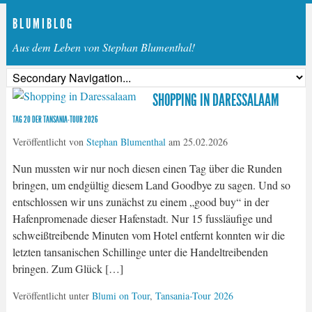
B L U M I B L O G
Aus dem Leben von Stephan Blumenthal!
SHOPPING IN DARESSALAAM
TAG 20 DER TANSANIA-TOUR 2026
Veröffentlicht von
Stephan Blumenthal
am
25.02.2026
Nun mussten wir nur noch diesen einen Tag über die Runden
bringen, um endgültig diesem Land Goodbye zu sagen. Und so
entschlossen wir uns zunächst zu einem „good buy“ in der
Hafenpromenade dieser Hafenstadt. Nur 15 fussläufige und
schweißtreibende Minuten vom Hotel entfernt konnten wir die
letzten tansanischen Schillinge unter die Handeltreibenden
bringen. Zum Glück […]
Veröffentlicht unter
Blumi on Tour
,
Tansania-Tour 2026