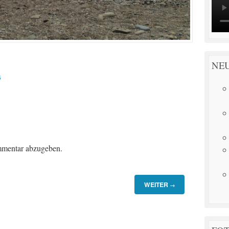
NE
3
mentar abzugeben.
WEITER
→