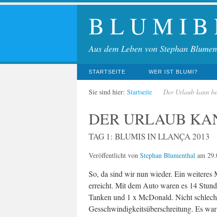
B L U M I B
Aus dem Leben von Stephan Blumen
STARTSEITE
WER IST BLUMI?
Sie sind hier:
Startseite
Der Urlaub kann b
DER URLAUB KA
TAG 1: BLUMIS IN LLANÇA 2013
Veröffentlicht von
Stephan Blumenthal
am
29.
So, da sind wir nun wieder. Ein weiteres 
erreicht. Mit dem Auto waren es 14 Stunde
Tanken und 1 x McDonald. Nicht schlech
Gesschwindigkeitsüberschreitung. Es war h