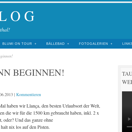
 L O G
thal!
BLUMI ON TOUR
BÄLLEBAD
FOTOGALERIEN
LINK
eginnen!
NN BEGINNEN!
TA
WEI
06.2013
|
Kommentieren
Mal haben wir Llança, den besten Urlaubsort der Welt,
n die wir für die 1500 km gebraucht haben, inkl. 2 x
t, oder? Und das ganze ohne
alt nix los auf den Pisten.