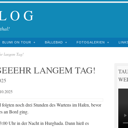
 L O G
thal!
BLUMI ON TOUR
BÄLLEBAD
FOTOGALERIEN
LINK
hr langem Tag!
SEEEHR LANGEM TAG!
TA
WEI
025
10.2025
folgten noch drei Stunden des Wartens im Hafen, bevor
es an Bord ging.
3:00 Uhr in der Nacht in Hurghada. Dann hieß es