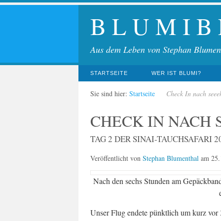
B L U M I B
Aus dem Leben von Stephan Blumen
STARTSEITE
WER IST BLUMI?
Sie sind hier:
Startseite
Check In nach seee
CHECK IN NACH 
TAG 2 DER SINAI-TAUCHSAFARI 2
Veröffentlicht von
Stephan Blumenthal
am
25.
Nach den sechs Stunden am Gepäckband 
Unser Flug endete pünktlich um kurz vor 