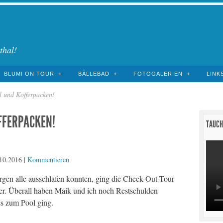
thal!
BLUMI ON TOUR
BÄLLEBAD
FOTOGALERIEN
LINK
l und Kofferpacken!
FFERPACKEN!
TAUCH
10.2016
|
Kommentieren
gen alle ausschlafen konnten, ging die Check-Out-Tour
er. Überall haben Maik und ich noch Restschulden
es zum Pool ging.