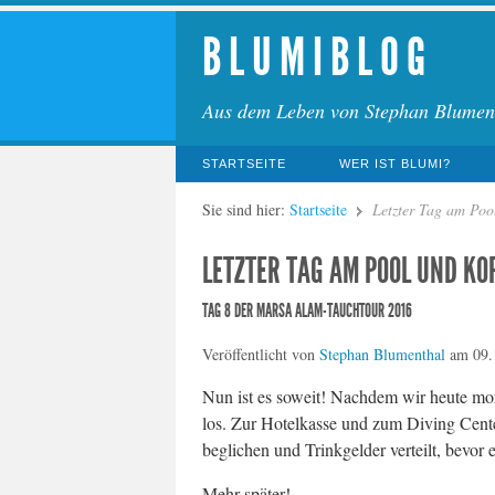
B L U M I B L O G
Aus dem Leben von Stephan Blumen
STARTSEITE
WER IST BLUMI?
Sie sind hier:
Startseite
Letzter Tag am Poo
LETZTER TAG AM POOL UND KO
TAG 8 DER MARSA ALAM-TAUCHTOUR 2016
Veröffentlicht von
Stephan Blumenthal
am
09.
Nun ist es soweit! Nachdem wir heute mor
los. Zur Hotelkasse und zum Diving Cent
beglichen und Trinkgelder verteilt, bevor 
Mehr später!