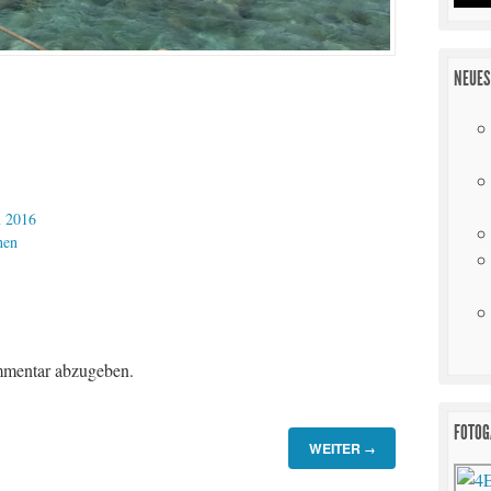
NEUES
 2016
hen
mentar abzugeben.
FOTOG
WEITER
→