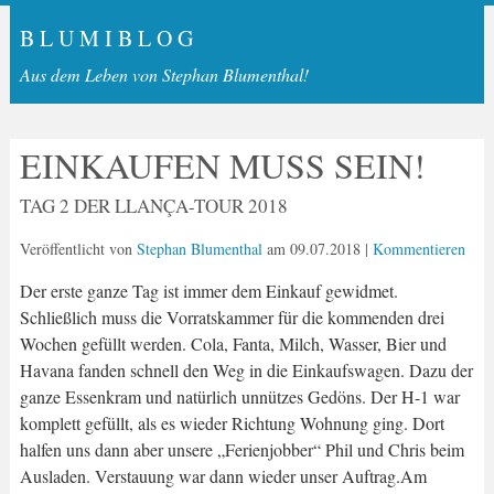
B L U M I B L O G
Aus dem Leben von Stephan Blumenthal!
EINKAUFEN MUSS SEIN!
TAG 2 DER LLANÇA-TOUR 2018
Veröffentlicht von
Stephan Blumenthal
am
09.07.2018
|
Kommentieren
Der erste ganze Tag ist immer dem Einkauf gewidmet.
Schließlich muss die Vorratskammer für die kommenden drei
Wochen gefüllt werden. Cola, Fanta, Milch, Wasser, Bier und
Havana fanden schnell den Weg in die Einkaufswagen. Dazu der
ganze Essenkram und natürlich unnützes Gedöns. Der H-1 war
komplett gefüllt, als es wieder Richtung Wohnung ging. Dort
halfen uns dann aber unsere „Ferienjobber“ Phil und Chris beim
Ausladen. Verstauung war dann wieder unser Auftrag.Am