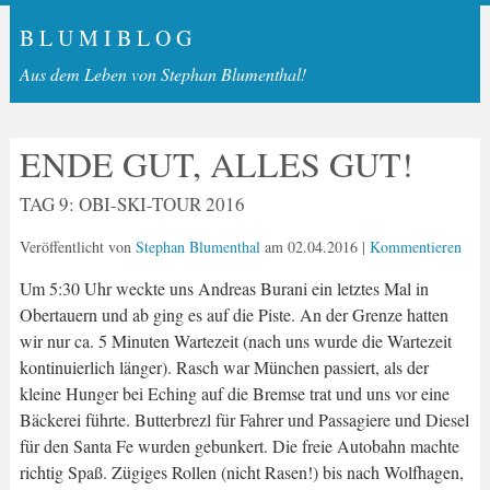
B L U M I B L O G
Aus dem Leben von Stephan Blumenthal!
ENDE GUT, ALLES GUT!
TAG 9: OBI-SKI-TOUR 2016
Veröffentlicht von
Stephan Blumenthal
am
02.04.2016
|
Kommentieren
Um 5:30 Uhr weckte uns Andreas Burani ein letztes Mal in
Obertauern und ab ging es auf die Piste. An der Grenze hatten
wir nur ca. 5 Minuten Wartezeit (nach uns wurde die Wartezeit
kontinuierlich länger). Rasch war München passiert, als der
kleine Hunger bei Eching auf die Bremse trat und uns vor eine
Bäckerei führte. Butterbrezl für Fahrer und Passagiere und Diesel
für den Santa Fe wurden gebunkert. Die freie Autobahn machte
richtig Spaß. Zügiges Rollen (nicht Rasen!) bis nach Wolfhagen,