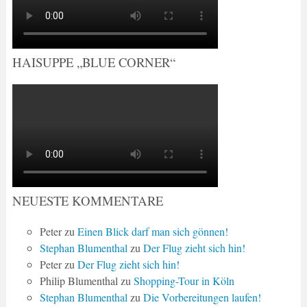
HAISUPPE „BLUE CORNER“
NEUESTE KOMMENTARE
Peter
zu
Einen Blick darf man sich gönnen!
Stephan Blumenthal
zu
Der Flug zieht sich hin!
Peter
zu
Der Flug zieht sich hin!
Philip Blumenthal
zu
Shopping-Tour in Köln
Stephan Blumenthal
zu
Die Vorbereitungen laufen!