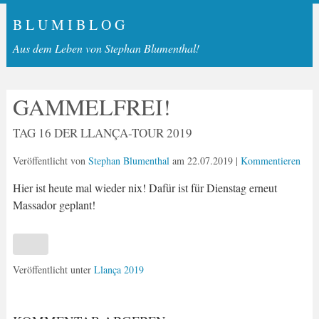
B L U M I B L O G
Aus dem Leben von Stephan Blumenthal!
GAMMELFREI!
TAG 16 DER LLANÇA-TOUR 2019
Veröffentlicht von
Stephan Blumenthal
am
22.07.2019
|
Kommentieren
Hier ist heute mal wieder nix! Dafür ist für Dienstag erneut
Massador geplant!
Veröffentlicht unter
Llança 2019