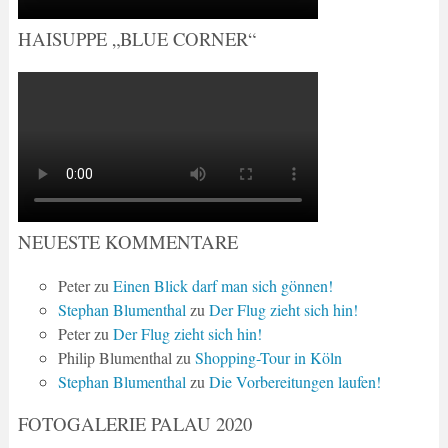
HAISUPPE „BLUE CORNER“
NEUESTE KOMMENTARE
Peter
zu
Einen Blick darf man sich gönnen!
Stephan Blumenthal
zu
Der Flug zieht sich hin!
Peter
zu
Der Flug zieht sich hin!
Philip Blumenthal
zu
Shopping-Tour in Köln
Stephan Blumenthal
zu
Die Vorbereitungen laufen!
FOTOGALERIE PALAU 2020