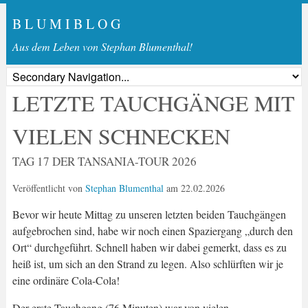
B L U M I B L O G
Aus dem Leben von Stephan Blumenthal!
LETZTE TAUCHGÄNGE MIT
VIELEN SCHNECKEN
TAG 17 DER TANSANIA-TOUR 2026
Veröffentlicht von
Stephan Blumenthal
am
22.02.2026
Bevor wir heute Mittag zu unseren letzten beiden Tauchgängen
aufgebrochen sind, habe wir noch einen Spaziergang „durch den
Ort“ durchgeführt. Schnell haben wir dabei gemerkt, dass es zu
heiß ist, um sich an den Strand zu legen. Also schlürften wir je
eine ordinäre Cola-Cola!
Der erste Tauchgang (76 Minuten) war von vielen