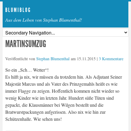
B L U M I B L O G
Aus dem Leben von Stephan Blumenthal!
MARTINSUMZUG
Veröffentlicht von
Stephan Blumenthal
am
15.11.2015
|
3 Kommentare
So ein „Sch… Wetter“!
Es hilft ja nix, wir müssen da trotzdem hin. Als Adjutant Seiner
Majestät Marcus und als Vater des Prinzgemahls heißt es wie
immer Flagge zu zeigen. Hoffentlich kommen nicht wieder so
wenig Kinder wie im letzten Jahr. Hundert süße Tüten sind
gepackt, die Klausmänner bei Wilgen bestellt und die
Bratwurstpackungen aufgerissen. Also nix wie hin zur
Schützenhalle. Wie sehen uns!