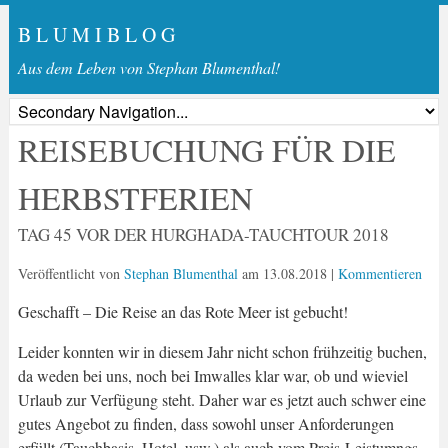
B L U M I B L O G
Aus dem Leben von Stephan Blumenthal!
REISEBUCHUNG FÜR DIE
HERBSTFERIEN
TAG 45 VOR DER HURGHADA-TAUCHTOUR 2018
Veröffentlicht von
Stephan Blumenthal
am
13.08.2018
|
Kommentieren
Geschafft – Die Reise an das Rote Meer ist gebucht!
Leider konnten wir in diesem Jahr nicht schon frühzeitig buchen,
da weden bei uns, noch bei Imwalles klar war, ob und wieviel
Urlaub zur Verfügung steht. Daher war es jetzt auch schwer eine
gutes Angebot zu finden, dass sowohl unser Anforderungen
erfüllt (Tauchbasis, Hotel, usw.) als auch vom Preis-Leistumngs-