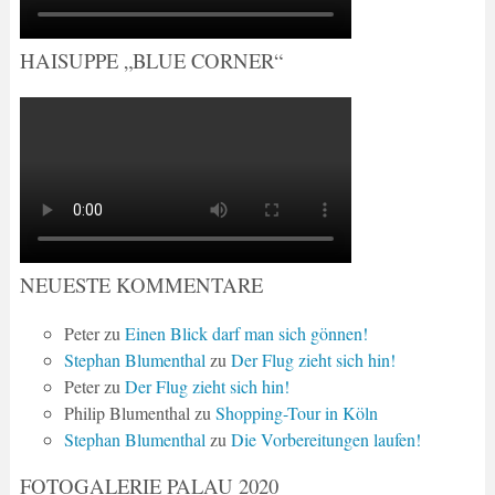
HAISUPPE „BLUE CORNER“
NEUESTE KOMMENTARE
Peter
zu
Einen Blick darf man sich gönnen!
Stephan Blumenthal
zu
Der Flug zieht sich hin!
Peter
zu
Der Flug zieht sich hin!
Philip Blumenthal
zu
Shopping-Tour in Köln
Stephan Blumenthal
zu
Die Vorbereitungen laufen!
FOTOGALERIE PALAU 2020