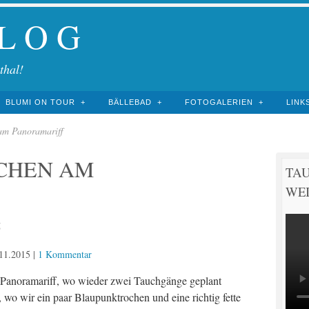
 L O G
thal!
BLUMI ON TOUR
BÄLLEBAD
FOTOGALERIEN
LINK
am Panoramariff
CHEN AM
TA
WEI
5
11.2015
|
1 Kommentar
 Panoramariff, wo wieder zwei Tauchgänge geplant
, wo wir ein paar Blaupunktrochen und eine richtig fette