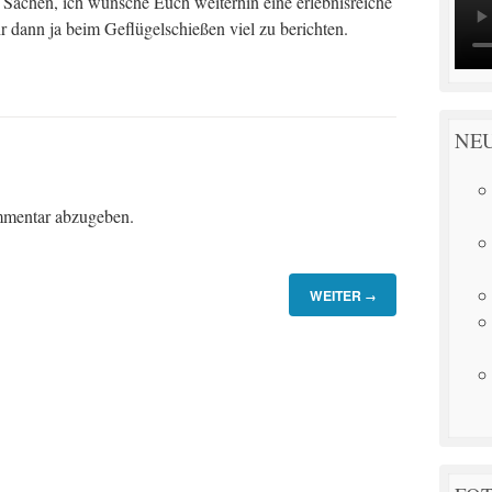
le Sachen, ich wünsche Euch weiterhin eine erlebnisreiche
r dann ja beim Geflügelschießen viel zu berichten.
NE
mentar abzugeben.
WEITER
→