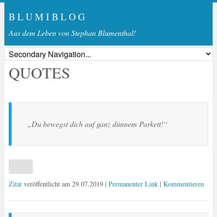
B L U M I B L O G
Aus dem Leben von Stephan Blumenthal!
QUOTES
„Du bewegst dich auf ganz dünnem Parkett!“
Zitat
veröffentlicht am
29.07.2019
|
Permanenter Link
|
Kommentieren