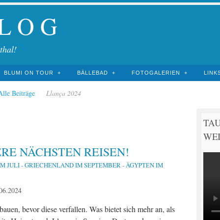
 L O G
thal!
BLUMI ON TOUR
BÄLLEBAD
FOTOGALERIEN
LINK
Alle Beiträge
Llança 2024
TA
WEI
RE NÄCHSTEN REISEN!
IM JULI - GRIECHENLAND IM SEPTEMBER - ÄGYPTEN IM
06.2024
uen, bevor diese verfallen. Was bietet sich mehr an, als