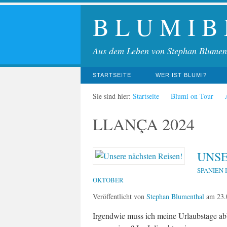
B L U M I B
Aus dem Leben von Stephan Blumen
STARTSEITE
WER IST BLUMI?
Sie sind hier:
Startseite
Blumi on Tour
LLANÇA 2024
UNSE
SPANIEN 
OKTOBER
Veröffentlicht von
Stephan Blumenthal
am
23.
Irgendwie muss ich meine Urlaubstage abba