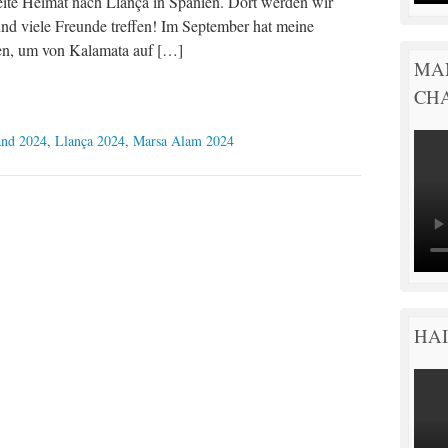
weite Heimat nach Llança in Spanien. Dort werden wir
d viele Freunde treffen! Im September hat meine
den, um von Kalamata auf […]
MA
CH
and 2024
,
Llança 2024
,
Marsa Alam 2024
HAI