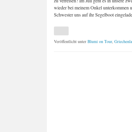
zu verreisen? Im Juli geht es in unsere z
wieder bei meinem Onkel unterkommen un
Schwester uns auf ihr Segelboot eingela
Veröffentlicht unter
Blumi on Tour
,
Griechenl