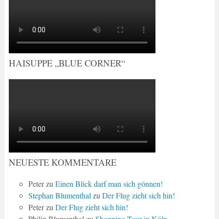
HAISUPPE „BLUE CORNER“
NEUESTE KOMMENTARE
Peter
zu
Einen Blick darf man sich gönnen!
Stephan Blumenthal
zu
Der Flug zieht sich hin!
Peter
zu
Der Flug zieht sich hin!
Philip Blumenthal
zu
Shopping-Tour in Köln