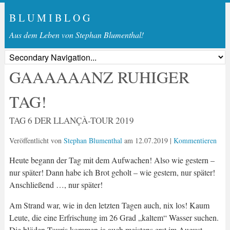
B L U M I B L O G
Aus dem Leben von Stephan Blumenthal!
GAAAAAANZ RUHIGER
TAG!
TAG 6 DER LLANÇÀ-TOUR 2019
Veröffentlicht von
Stephan Blumenthal
am
12.07.2019
|
Kommentieren
Heute begann der Tag mit dem Aufwachen! Also wie gestern –
nur später! Dann habe ich Brot geholt – wie gestern, nur später!
Anschließend …, nur später!
Am Strand war, wie in den letzten Tagen auch, nix los! Kaum
Leute, die eine Erfrischung im 26 Grad „kaltem“ Wasser suchen.
Die blöden Touris kommen ja auch meistens erst im August.