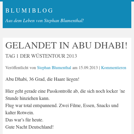
B L U M I B L O G
Aus dem Leben von Stephan Blumenthal!
GELANDET IN ABU DHABI!
TAG 1 DER WÜSTENTOUR 2013
Veröffentlicht von
Stephan Blumenthal
am
15.09.2013
|
Kommentieren
Abu Dhabi, 36 Grad, die Haare liegen!
Hier geht gerade eine Passkontrolle ab, die sich noch locker ´ne
Stunde hinziehen kann.
Flug war total entspannend. Zwei Filme, Essen, Snacks und
kalter Rotwein.
Das war’s für heute.
Gute Nacht Deutschland!