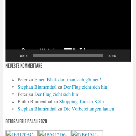
Player
00:00
02:56
NEUESTE KOMMENTARE
Peter
zu
Einen Blick darf man sich gönnen!
Stephan Blumenthal
zu
Der Flug zieht sich hin!
Peter
zu
Der Flug zieht sich hin!
Philip Blumenthal
zu
Shopping-Tour in Köln
Stephan Blumenthal
zu
Die Vorbereitungen laufen!
FOTOGALERIE PALAU 2020