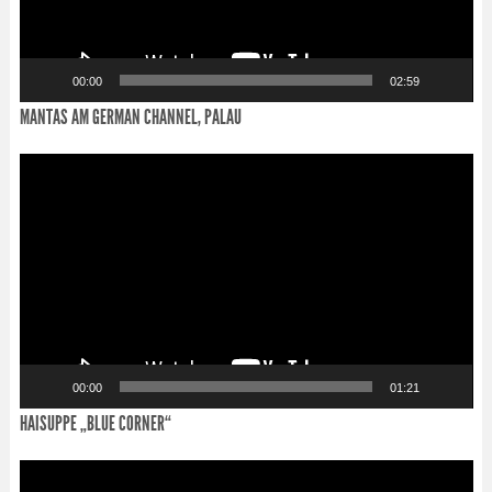
00:00
02:59
MANTAS AM GERMAN CHANNEL, PALAU
Video-
Player
00:00
01:21
HAISUPPE „BLUE CORNER“
Video-