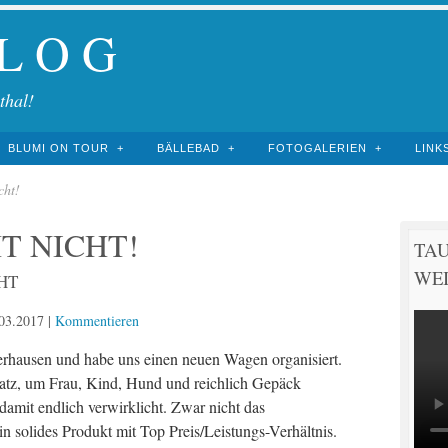
 L O G
thal!
BLUMI ON TOUR
BÄLLEBAD
FOTOGALERIEN
LINK
cht!
T NICHT!
TA
WEI
HT
03.2017
|
Kommentieren
gerhausen und habe uns einen neuen Wagen organisiert.
atz, um Frau, Kind, Hund und reichlich Gepäck
amit endlich verwirklicht. Zwar nicht das
n solides Produkt mit Top Preis/Leistungs-Verhältnis.