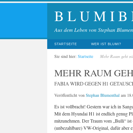
B L U M I B
Aus dem Leben von Stephan Blumen
STARTSEITE
WER IST BLUMI?
Sie sind hier:
Startseite
Mehr Raum geht ni
MEHR RAUM GEH
FABIA WIRD GEGEN H1 GETAUSC
Veröffentlicht von
Stephan Blumenthal
am
18.
Es ist vollbracht! Gestern war ich in San
Mit dem Hyundai H1 ist endlich genug Pl
mitzunehmen. Der Traum vom „Bulli“ ist d
(unbezahlbare) VW-Original, dafür aber ei