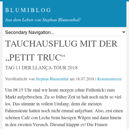
B L U M I B L O G
Aus dem Leben von Stephan Blumenthal!
TAUCHAUSFLUG MIT DER
„PETIT TRUC“
TAG 11 DER LLANÇA-TOUR 2018
Veröffentlicht von
Stephan Blumenthal
am
18.07.2018
|
Kommentieren
Um 08.15 Uhr sind wir heute morgen (ohne Frühstück) zum
Markt aufgebrochen. Zu so früher Zeit ist halt noch nicht so viel
los. Das stimmte in vollem Umfang, denn die meisten
Fahrensleute hatten noch nicht einmal aufgebaut. Also, erst einen
schönen Café con Leche beim hiesigen Wilgen und dann hinein
in den zweiten Versuch. Diesmal klappte es! Die Frauen