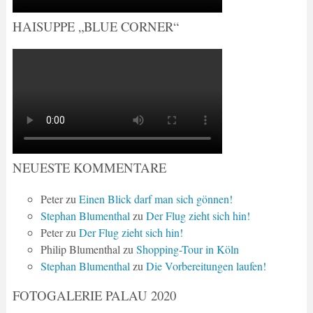
HAISUPPE „BLUE CORNER“
NEUESTE KOMMENTARE
Peter
zu
Einen Blick darf man sich gönnen!
Stephan Blumenthal
zu
Der Flug zieht sich hin!
Peter
zu
Der Flug zieht sich hin!
Philip Blumenthal
zu
Shopping-Tour in Köln
Stephan Blumenthal
zu
Die Vorbereitungen laufen!
FOTOGALERIE PALAU 2020