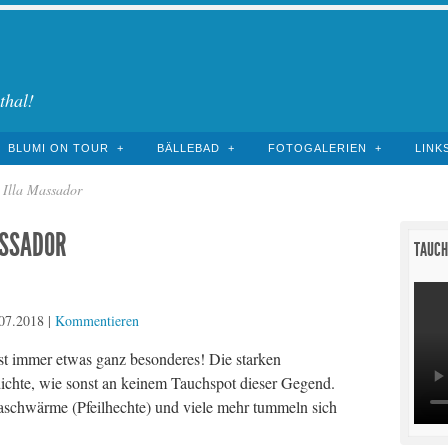
thal!
BLUMI ON TOUR
BÄLLEBAD
FOTOGALERIEN
LINK
 Illa Massador
ASSADOR
TAUCH
07.2018
|
Kommentieren
st immer etwas ganz besonderes! Die starken
ichte, wie sonst an keinem Tauchspot dieser Gegend.
schwärme (Pfeilhechte) und viele mehr tummeln sich