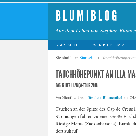
B L U M I B L O G
Aus dem Leben von Stephan Blumen
STARTSEITE
WER IST BLUMI?
Sie sind hier:
Startseite
Tauchhöhepunkt an
TAUCHHÖHEPUNKT AN ILLA M
TAG 17 DER LLANÇA-TOUR 2018
Veröffentlicht von
Stephan Blumenthal
am
24.
Tauchen an der Spitze des Cap de Creus i
Strömungen führen zu einer Größe Fischd
Riesige Merus (Zackenbarsche), Barakuda
dort zuhauf.