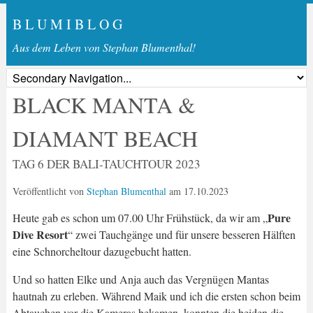
B L U M I B L O G
Aus dem Leben von Stephan Blumenthal!
BLACK MANTA &
DIAMANT BEACH
TAG 6 DER BALI-TAUCHTOUR 2023
Veröffentlicht von
Stephan Blumenthal
am
17.10.2023
Pure
Heute gab es schon um 07.00 Uhr Frühstück, da wir am „
Dive Resort
“ zwei Tauchgänge und für unsere besseren Hälften
eine Schnorcheltour dazugebucht hatten.
Und so hatten Elke und Anja auch das Vergnügen Mantas
hautnah zu erleben. Während Maik und ich die ersten schon beim
Abtauchen vor die Kameras bekamen, konnten die beiden die