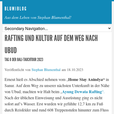
B L U M I B L O G
Aus dem Leben von Stephan Blumenthal!
RAFTING UND KULTUR AUF DEM WEG NACH
UBUD
TAG 8 DER BALI-TAUCHTOUR 2023
Veröffentlicht von
Stephan Blumenthal
am
18.10.2023
Home Stay Anindya“
Erneut hieß es Abschied nehmen vom „
in
Sanur. Auf dem Weg zu unserer nächsten Unterkunft in der Nähe
Ayung
Dewata
Rafting
von Ubud, machten wir Halt beim „
“.
Nach der üblichen Einweisung und Ausrüstung ging es nicht
sofort auf‘s Wasser. Erst wurden wir gefühlte 12,7 km zu Fuß
durch Reisfelder und rund 608 Treppenstufen hinunter zum Fluss