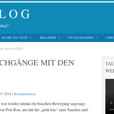
 L O G
thal!
BLUMI ON TOUR
BÄLLEBAD
FOTOGALERIEN
LINK
nge mit den Kids
UCHGÄNGE MIT DEN
TA
WEI
07.2019
|
Kommentieren
war wieder einmal ein bisschen Bewegung angesagt.
on Port Bou, um mit der „petit truc“ zum Tauchen aufs