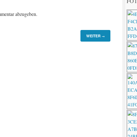
FOT
mentar abzugeben.
WEITER
→