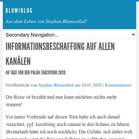
B L U M I B L O G
Aus dem Leben von Stephan Blumenthal!
INFORMATIONSBESCHAFFUNG AUF ALLEN
KANÄLEN
48 TAGE VOR DER PALAU-TAUCHTOUR 2020
Veröffentlicht von
Stephan Blumenthal
am
10.01.2020
|
Kommentieren
Die Reise ist bezahlt und nun kann mich/uns nichts mehr
stoppen!
Vor lauter Vorfreude auf diesen Törn habe ich auch darauf
verzichtet, ggf. kurzfristig noch einmal in den Schnee zu fahren
(Resturlaub hätte ich noch reichlich). Die Gefahr, sich dabei weh
zu tun und somit die Reise nach Palau zu gefährden, war mir