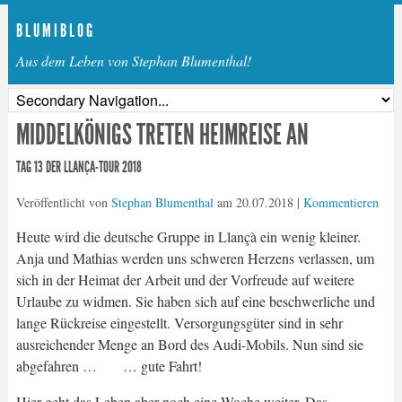
B L U M I B L O G
Aus dem Leben von Stephan Blumenthal!
MIDDELKÖNIGS TRETEN HEIMREISE AN
TAG 13 DER LLANÇA-TOUR 2018
Veröffentlicht von
Stephan Blumenthal
am
20.07.2018
|
Kommentieren
Heute wird die deutsche Gruppe in Llançà ein wenig kleiner.
Anja und Mathias werden uns schweren Herzens verlassen, um
sich in der Heimat der Arbeit und der Vorfreude auf weitere
Urlaube zu widmen. Sie haben sich auf eine beschwerliche und
lange Rückreise eingestellt. Versorgungsgüter sind in sehr
ausreichender Menge an Bord des Audi-Mobils. Nun sind sie
abgefahren … … gute Fahrt!
Hier geht das Leben aber noch eine Woche weiter. Das